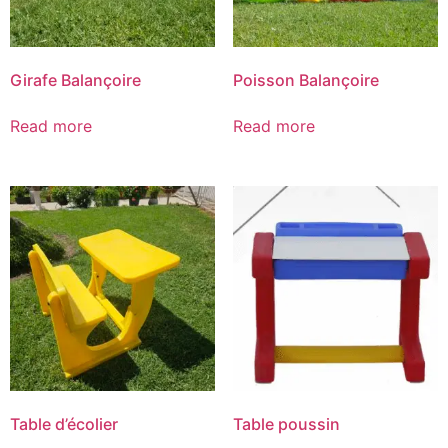
Girafe Balançoire
Poisson Balançoire
Read more
Read more
Table d’écolier
Table poussin