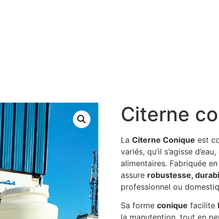
Citerne c
La
Citerne Conique
est c
variés, qu’il s’agisse d’eau
alimentaires. Fabriquée e
assure
robustesse, durabi
professionnel ou domestiq
Sa forme
conique
facilite
la manutention, tout en p