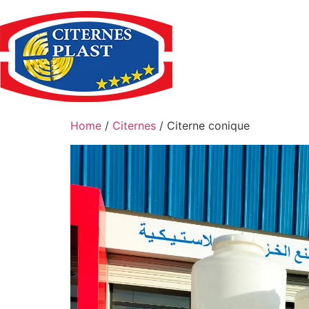
Skip
to
content
Home
/
Citernes
/ Citerne conique