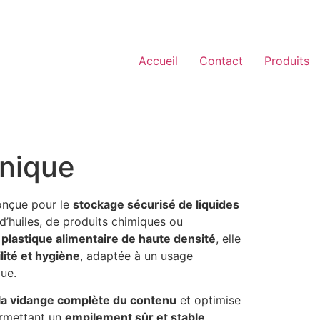
Accueil
Contact
Produits
onique
onçue pour le
stockage sécurisé de liquides
, d’huiles, de produits chimiques ou
n
plastique alimentaire de haute densité
, elle
lité et hygiène
, adaptée à un usage
ue.
la vidange complète du contenu
et optimise
ermettant un
empilement sûr et stable
.