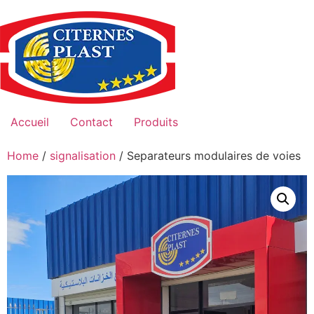
Skip
to
content
Accueil
Contact
Produits
Home
/
signalisation
/ Separateurs modulaires de voies